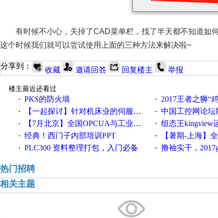
有时候不小心，关掉了CAD菜单栏，找了半天都不知道如
这个时候我们就可以尝试使用上面的三种方法来解决啦~
分享到：
收藏
邀请回答
回复楼主
举报
楼主最近还看过
PKS的防火墙
2017王者之狮“鸡”情签到
·
·
【一起探讨】针对机床业的伺服系统发展，您的期望是什么？
中国工控网论坛版块
·
·
【7月北京】全国OPCUA与工业互联技术培训班通知！
组态王kingvi
·
·
经典！西门子内部培训PPT
【暑期-上海】全国工业4.
·
·
PLC300 资料整理打包，入门必备
撸袖实干，2017gongkong
·
·
热门招聘
相关主题