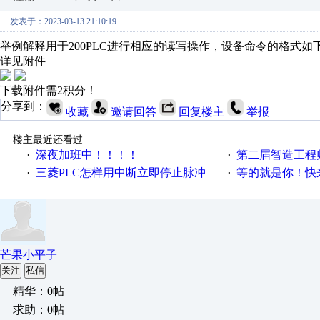
发表于：2023-03-13 21:10:19
举例解释
用于200
PLC
进行相应的读写操作，设备命令的格式如
详见附件
下载附件需2积分！
分享到：
收藏
邀请回答
回复楼主
举报
楼主最近还看过
深夜加班中！！！！
第二届智造工程师节投
·
·
三菱PLC怎样用中断立即停止脉冲
等的就是你！快来领
·
·
芒果小平子
关注
私信
精华：0帖
求助：0帖