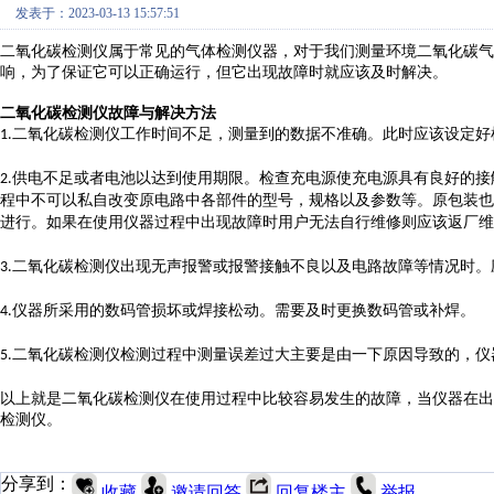
发表于：2023-03-13 15:57:51
二氧化碳检测仪属于常见的气体检测仪器，对于我们测量环境二氧化碳气
响，为了保证它可以正确运行，但它出现故障时就应该及时解决。
二氧化碳检测仪故障与解决方法
二氧化碳检测仪
工作时间不足
，测量到的数据不准确。此时应该设定好
1.
供电不足或者电池以达到使用期限。
检查充电
源
使充电
源具有良好的
接
2.
程中不可以私自
改变原电路中
各部件
的型号
，
规格
以及
参数等
。原包装也
进行。
如果在使用仪器过程中出现故障时用户无法自行维修则应该
返厂维
二氧化碳检测仪出现无声
报警
或报警
接触不良
以及
电路故障
等情况时
。
3.
仪器所采用的
数码管
损坏
或焊接松动。
需要及时
更换数码管或补焊。
4.
二
氧化碳检测仪
检测过程中
测量误差过大
主要是由一下原因导致的，仪
5.
以上就是二氧化碳检测仪在使用过程中比较容易发生的故障，当仪器在出
检测仪。
分享到：
收藏
邀请回答
回复楼主
举报