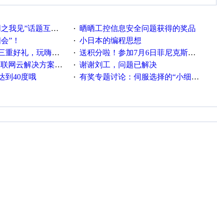
话题互动获奖名单发布公告
晒晒工控信息安全问题获得的奖品
·
相会”！
小日本的编程思想
·
重好礼，玩嗨夏日！
送积分啦！参加7月6日菲尼克斯在线研讨会即得
·
联网云解决方案实践及应用
谢谢刘工，问题已解决
·
达到40度哦
有奖专题讨论：伺服选择的“小细节大学问”奖励公告
·