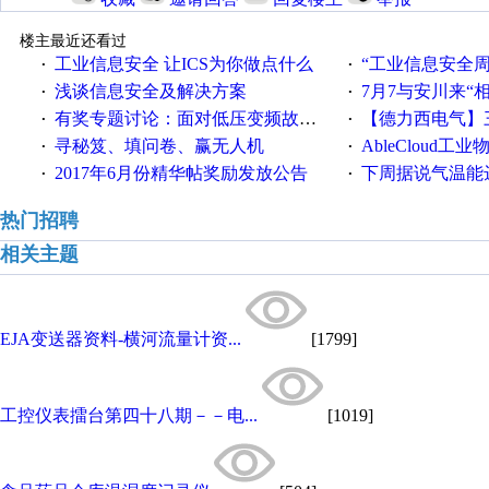
楼主最近还看过
工业信息安全 让ICS为你做点什么
“工业信息安全周之我见”
·
·
浅谈信息安全及解决方案
7月7与安川来“
·
·
有奖专题讨论：面对低压变频故障，老手是这样解决的！
【德力西电气】三
·
·
寻秘笈、填问卷、赢无人机
AbleCloud工业物
·
·
2017年6月份精华帖奖励发放公告
下周据说气温能
·
·
热门招聘
相关主题
EJA变送器资料-横河流量计资...
[1799]
工控仪表擂台第四十八期－－电...
[1019]