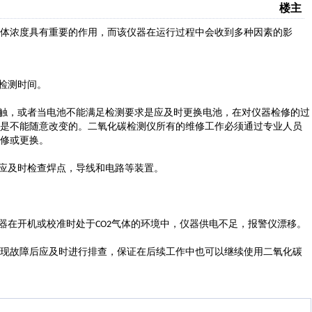
楼主
体浓度具有重要的作用，而该仪器在运行过程中会收到多种因素的影
检测时间
。
触，
或者当电池不能满足检测要求是应及时更换电池，在对仪器
检修
的过
是不能随意改变的
。
二氧化碳检测仪所有的维修工作必须通过
专业人员
修或更换。
应及时
检查焊点
，
导线和电路
等装置
。
器在开机
或
校准
时处于
气体的环境中
，仪器供电
不足
，
报警仪漂移。
CO2
现故障后应及时进行排查，保证在后续工作中也可以继续使用二氧化碳