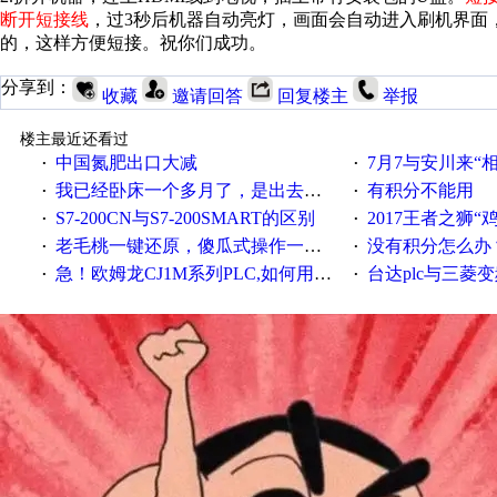
断开短接线
，过3秒后机器自动亮灯，画面会自动进入刷机界面，
的，这样方便短接。祝你们成功。
分享到：
收藏
邀请回答
回复楼主
举报
楼主最近还看过
中国氮肥出口大减
7月7与安川来“
·
·
我已经卧床一个多月了，是出去安装机械手在高速遭遇车祸所致:大家工作都要特别注意啊
有积分不能用
·
·
S7-200CN与S7-200SMART的区别
2017王者之狮“鸡”情签到
·
·
老毛桃一键还原，傻瓜式操作一键轻松备份还原；程序为向导式安装，一键即可实现自动备份或还原系统。
没有积分怎么办
·
·
急！欧姆龙CJ1M系列PLC,如何用时间控制变频器。要求时间在组态王中可以自由输入！拜托各位大神了！
台达plc与三菱
·
·