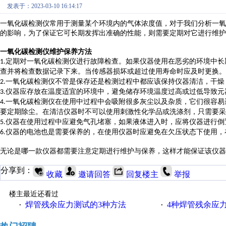
发表于：2023-03-10 16:14:17
一氧化碳检测仪常用于测量某个环境内的气体浓度值，对于我们分析一氧
的影响，为了保证它可长期发挥出准确的性能，则需要定期对它进行维护
一氧化碳检测仪维护保养方法
定期
对一氧化碳检测仪进行故障检查
。
如果仪器使用在恶劣的
环境
中长
1.
查并
将
检查数据
记录下来
。
当
传感器损坏或
超过使用寿命时应
及时更换。
一氧化碳检测仪不管是保存还是检测过程中都应该
保持仪器清洁
，
干燥
2.
仪器应存放在
温度适宜的环境中，
避免储存环境
温度过高或过
低导致
元
3.
一氧化碳检测仪在
使用中
过程中会吸附很多
灰尘
以及
杂质
，它们很
容易
4.
要
定期除尘。
在清洁仪器时不可以
使用刺激性化学品或洗涤剂，
只需要采
仪器在使用过程中应
避免气孔堵塞，
如果液体
进入
时
，
应将
仪器
进行倒
5.
仪器的电池也是需要保养的，在使用仪器时应避免在
欠压状态下使用，
6.
无论是哪一款仪器都需要注意定期进行维护与保养，这样才能保证该仪器
分享到：
收藏
邀请回答
回复楼主
举报
楼主最近还看过
焊管残余应力测试的3种方法
4种焊管残余应
·
·