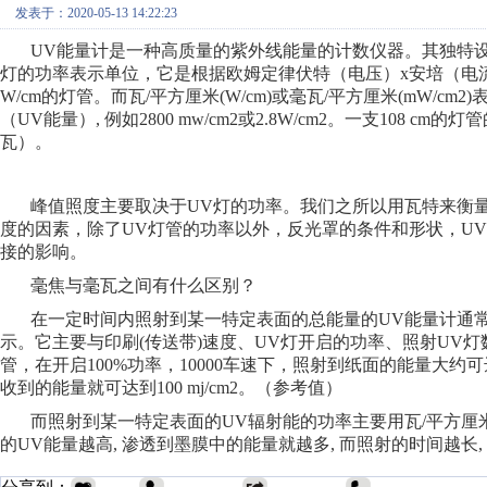
发表于：2020-05-13 14:22:23
UV能量计是一种高质量的紫外线能量的计数仪器。其独特设计
灯的功率表示单位，它是根据欧姆定律伏特（电压）x安培（电流）
W/cm的灯管。而瓦/平方厘米(W/cm)或毫瓦/平方厘米(mW/
（UV能量）, 例如2800 mw/cm2或2.8W/cm2。一支108 cm的灯管的总
瓦）。
峰值照度主要取决于UV灯的功率。我们之所以用瓦特来衡量
度的因素，除了UV灯管的功率以外，反光罩的条件和形状，U
接的影响。
毫焦与毫瓦之间有什么区别？
在一定时间内照射到某一特定表面的总能量的UV能量计通常用：焦耳
示。它主要与印刷(传送带)速度、UV灯开启的功率、照射UV灯数量
管，在开启100%功率，10000车速下，照射到纸面的能量大约可达
收到的能量就可达到100 mj/cm2。（参考值）
而照射到某一特定表面的UV辐射能的功率主要用瓦/平方厘米(W
的UV能量越高, 渗透到墨膜中的能量就越多, 而照射的时间越长