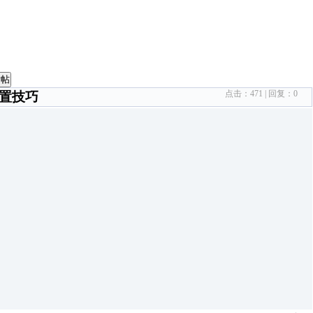
发帖
点击：
471
| 回复：
0
设置技巧