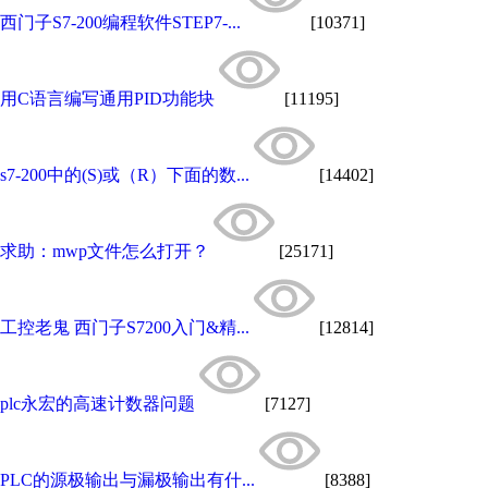
西门子S7-200编程软件STEP7-...
[10371]
用C语言编写通用PID功能块
[11195]
s7-200中的(S)或（R）下面的数...
[14402]
求助：mwp文件怎么打开？
[25171]
工控老鬼 西门子S7200入门&精...
[12814]
plc永宏的高速计数器问题
[7127]
PLC的源极输出与漏极输出有什...
[8388]