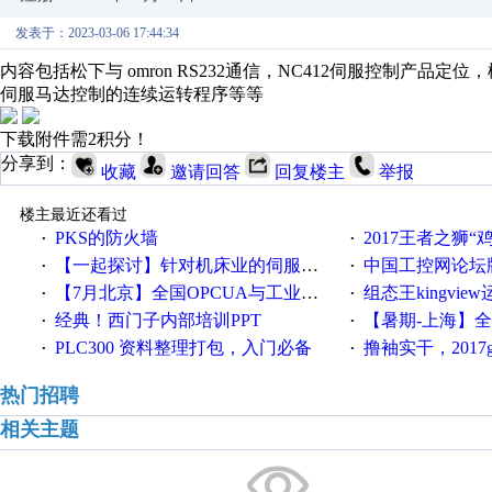
发表于：2023-03-06 17:44:34
内容包括松下与 omron RS232通信，NC412伺服控制产
伺服马达控制的连续运转程序等等
下载附件需2积分！
分享到：
收藏
邀请回答
回复楼主
举报
楼主最近还看过
PKS的防火墙
2017王者之狮“鸡”情签到
·
·
【一起探讨】针对机床业的伺服系统发展，您的期望是什么？
中国工控网论坛版块
·
·
【7月北京】全国OPCUA与工业互联技术培训班通知！
组态王kingvi
·
·
经典！西门子内部培训PPT
【暑期-上海】全国工业4.
·
·
PLC300 资料整理打包，入门必备
撸袖实干，2017gongkong
·
·
热门招聘
相关主题