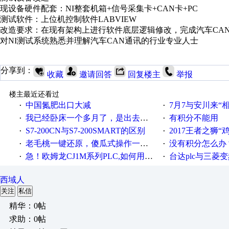
现设备硬件配套：NI整套机箱+信号采集卡+CAN卡+PC
测试软件：上位机控制软件LABVIEW
改造要求：在现有架构上进行软件底层逻辑修改，完成汽车CA
对NI测试系统熟悉并理解汽车CAN通讯的行业专业人士
分享到：
收藏
邀请回答
回复楼主
举报
楼主最近还看过
中国氮肥出口大减
7月7与安川来“
·
·
我已经卧床一个多月了，是出去安装机械手在高速遭遇车祸所致:大家工作都要特别注意啊
有积分不能用
·
·
S7-200CN与S7-200SMART的区别
2017王者之狮“鸡”情签到
·
·
老毛桃一键还原，傻瓜式操作一键轻松备份还原；程序为向导式安装，一键即可实现自动备份或还原系统。
没有积分怎么办
·
·
急！欧姆龙CJ1M系列PLC,如何用时间控制变频器。要求时间在组态王中可以自由输入！拜托各位大神了！
台达plc与三菱
·
·
西域人
关注
私信
精华：0帖
求助：0帖