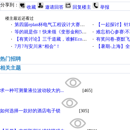
分享到：
收藏
邀请回答
回复楼主
举报
楼主最近还看过
第四届eplan杯电气工程设计大赛报名啦！！！
【一起探讨】针对机床业的伺服
·
·
等的就是你！快来领《变形金刚5》观影券
难忘初心参赛:
·
·
【有奖讨论】三千道藏，谁解EcoStruxureMA领域之谜？
有奖问卷-赛默飞精细
·
·
7月7与安川来“相会”！
【暑期-上海】全国工业4.
·
·
热门招聘
相关主题
求一种可测量液位波动较大的...
[465]
如何选择一款好的酒店电子锁
[305]