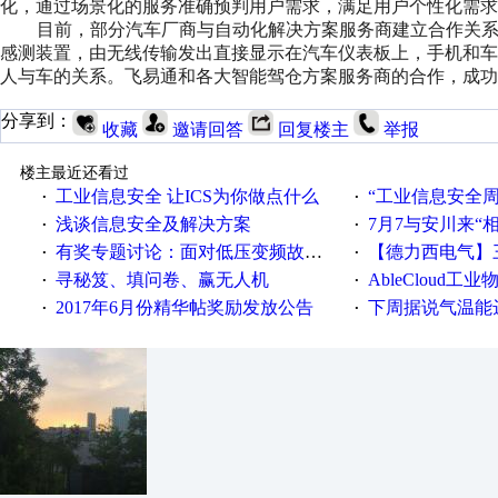
化，通过场景化的服务准确预判用户需求，满足用户个性化需求
目前，部分汽车厂商与自动化解决方案服务商建立合作关
感测装置，由无线传输发出直接显示在汽车仪表板上，手机和车
人与车的关系。
飞易通和各大智能
驾仓
方案服务商的合作，成功
分享到：
收藏
邀请回答
回复楼主
举报
楼主最近还看过
工业信息安全 让ICS为你做点什么
“工业信息安全周之我见”
·
·
浅谈信息安全及解决方案
7月7与安川来“
·
·
有奖专题讨论：面对低压变频故障，老手是这样解决的！
【德力西电气】三
·
·
寻秘笈、填问卷、赢无人机
AbleCloud工业物
·
·
2017年6月份精华帖奖励发放公告
下周据说气温能
·
·