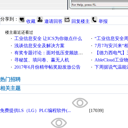
分享到：
收藏
邀请回答
回复楼主
举报
楼主最近还看过
工业信息安全 让ICS为你做点什么
“工业信息安全周之我见”
·
·
浅谈信息安全及解决方案
7月7与安川来“
·
·
有奖专题讨论：面对低压变频故障，老手是这样解决的！
【德力西电气】三
·
·
寻秘笈、填问卷、赢无人机
AbleCloud工业物
·
·
2017年6月份精华帖奖励发放公告
下周据说气温能
·
·
热门招聘
相关主题
免费提供LS（LG）PLC编程软件(...
[17039]