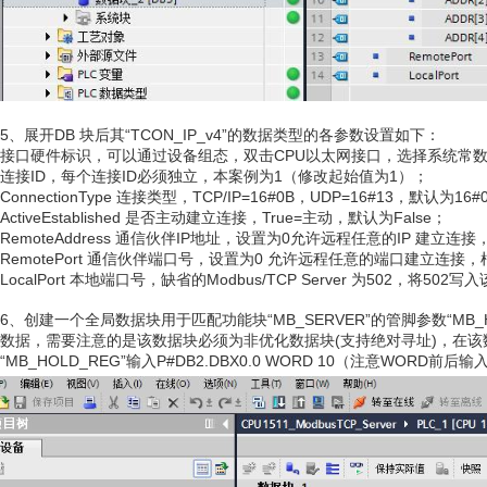
5、展开DB 块后其“TCON_IP_v4”的数据类型的各参数设置如下：
接口硬件标识，可以通过设备组态，双击CPU以太网接口，选择系统常数
连接ID，每个连接ID必须独立，本案例为1（修改起始值为1）；
ConnectionType 连接类型，TCP/IP=16#0B，UDP=16#13，默认为16#
ActiveEstablished 是否主动建立连接，True=主动，默认为False；
RemoteAddress 通信伙伴IP地址，设置为0允许远程任意的IP 建立
RemotePort 通信伙伴端口号，设置为0 允许远程任意的端口建立连接
LocalPort 本地端口号，缺省的Modbus/TCP Server 为502，将50
6、创建一个全局数据块用于匹配功能块“MB_SERVER”的管脚参数“MB_H
数据，需要注意的是该数据块必须为非优化数据块(支持绝对寻址)，在该
“MB_HOLD_REG”输入P#DB2.DBX0.0 WORD 10（注意WORD前后