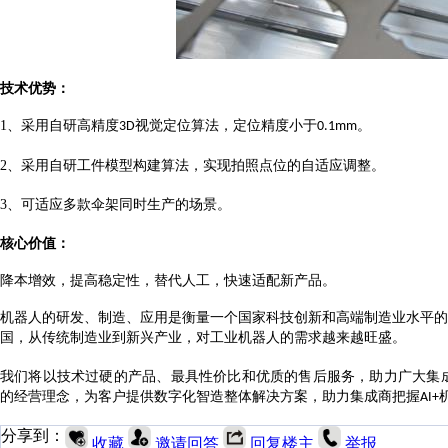
技术优势：
1、
采用自研高精度
视觉定位算法，定位精度小于
。
3D
0.1mm
2、
采用自研工件模型构建算法，实现拍照点位的自适应调整。
3、
可适应多款伞架同时生产的场景。
核心价值：
降本增效，提高稳定性，替代人工，快速适配新产品。
机器人的研发、制造、应用是衡量一个国家科技创新和高端制造业水平的
国，从传统制造业到新兴产业，对工业机器人的需求越来越旺盛。
我们
将以
技术过硬
的产品、最
具性价比和优质的售后服务
，助力
广大
集
的经营理念，为客户提供数字化智造整体解决方案
，
助力集成商把握
AI+
分享到：
收藏
邀请回答
回复楼主
举报