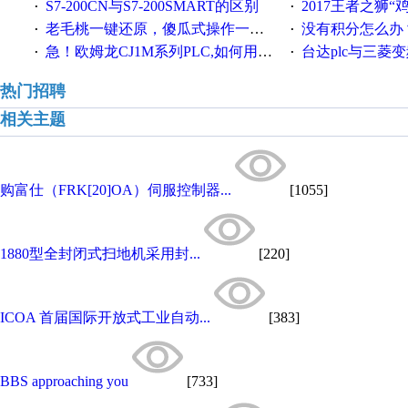
S7-200CN与S7-200SMART的区别
2017王者之狮“鸡”情签到
·
·
老毛桃一键还原，傻瓜式操作一键轻松备份还原；程序为向导式安装，一键即可实现自动备份或还原系统。
没有积分怎么办
·
·
急！欧姆龙CJ1M系列PLC,如何用时间控制变频器。要求时间在组态王中可以自由输入！拜托各位大神了！
台达plc与三菱
·
·
热门招聘
相关主题
购富仕（FRK[20]OA）伺服控制器...
[1055]
1880型全封闭式扫地机采用封...
[220]
ICOA 首届国际开放式工业自动...
[383]
BBS approaching you
[733]