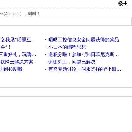
楼主
65@qq.com），谢谢！
话题互动获奖名单发布公告
晒晒工控信息安全问题获得的奖品
·
相会”！
小日本的编程思想
·
重好礼，玩嗨夏日！
送积分啦！参加7月6日菲尼克斯在线研讨会即得
·
联网云解决方案实践及应用
谢谢刘工，问题已解决
·
达到40度哦
有奖专题讨论：伺服选择的“小细节大学问”奖励公告
·