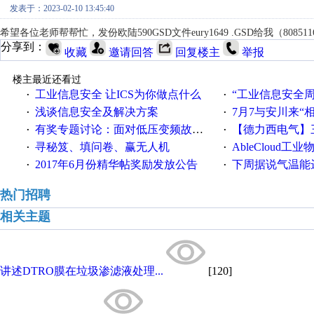
发表于：2023-02-10 13:45:40
希望各位老师帮帮忙，发份欧陆590GSD文件eury1649 .GSD给我（808511
分享到：
收藏
邀请回答
回复楼主
举报
楼主最近还看过
工业信息安全 让ICS为你做点什么
“工业信息安全周之我见”
·
·
浅谈信息安全及解决方案
7月7与安川来“
·
·
有奖专题讨论：面对低压变频故障，老手是这样解决的！
【德力西电气】三
·
·
寻秘笈、填问卷、赢无人机
AbleCloud工业物
·
·
2017年6月份精华帖奖励发放公告
下周据说气温能
·
·
热门招聘
相关主题
讲述DTRO膜在垃圾渗滤液处理...
[120]