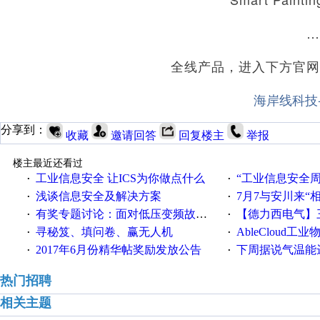
…
全线产品，进入下方官网
海岸线科技
分享到：
收藏
邀请回答
回复楼主
举报
楼主最近还看过
工业信息安全 让ICS为你做点什么
“工业信息安全周之我见”
·
·
浅谈信息安全及解决方案
7月7与安川来“
·
·
有奖专题讨论：面对低压变频故障，老手是这样解决的！
【德力西电气】三
·
·
寻秘笈、填问卷、赢无人机
AbleCloud工业物
·
·
2017年6月份精华帖奖励发放公告
下周据说气温能
·
·
热门招聘
相关主题