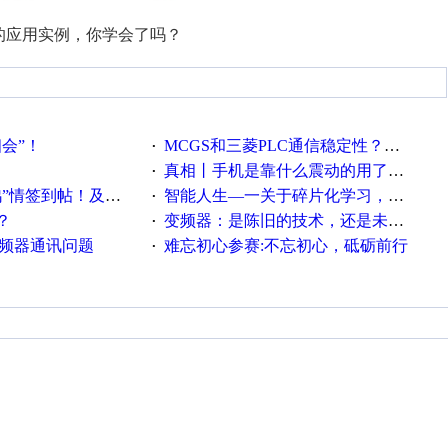
的应用实例，你学会了吗？
相会”！
MCGS和三菱PLC通信稳定性？？？
·
真相丨手机是靠什么震动的用了这么多年才知道！
·
帖！及时更新在线研讨会预告
智能人生—一关于碎片化学习，看这一篇就够了！
·
？
变频器：是陈旧的技术，还是未来的幕后英雄？
·
变频器通讯问题
难忘初心参赛:不忘初心，砥砺前行
·