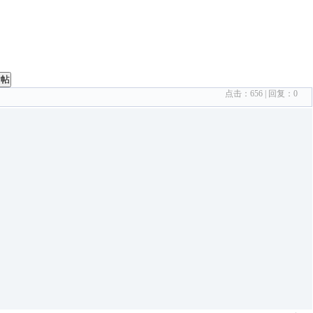
发帖
点击：
656
| 回复：
0