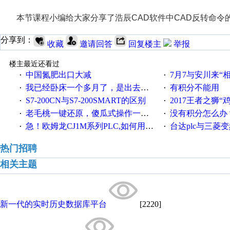
本节课程小编给大家分享了浩辰CAD软件中CAD反转命令
分享到：
收藏
邀请回答
回复楼主
举报
楼主最近还看过
中国氮肥出口大减
7月7与安川来“
·
·
我已经卧床一个多月了，是出去安装机械手在高速遭遇车祸所致:大家工作都要特别注意啊
有积分不能用
·
·
S7-200CN与S7-200SMART的区别
2017王者之狮“鸡”情签到
·
·
老毛桃一键还原，傻瓜式操作一键轻松备份还原；程序为向导式安装，一键即可实现自动备份或还原系统。
没有积分怎么办
·
·
急！欧姆龙CJ1M系列PLC,如何用时间控制变频器。要求时间在组态王中可以自由输入！拜托各位大神了！
台达plc与三菱
·
·
热门招聘
相关主题
新一代的实时历史数据库平台
[2220]