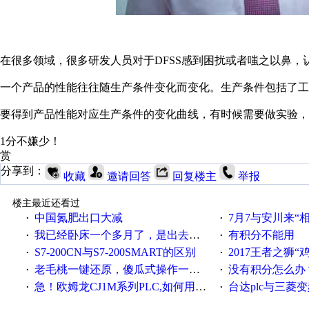
在很多领域，很多研发人员对于DFSS感到困扰或者嗤之以鼻
一个产品的性能往往随生产条件变化而变化。生产条件包括了工
要得到产品性能对应生产条件的变化曲线，有时候需要做实验
1分不嫌少！
赏
分享到：
收藏
邀请回答
回复楼主
举报
楼主最近还看过
中国氮肥出口大减
7月7与安川来“
·
·
我已经卧床一个多月了，是出去安装机械手在高速遭遇车祸所致:大家工作都要特别注意啊
有积分不能用
·
·
S7-200CN与S7-200SMART的区别
2017王者之狮“鸡”情签到
·
·
老毛桃一键还原，傻瓜式操作一键轻松备份还原；程序为向导式安装，一键即可实现自动备份或还原系统。
没有积分怎么办
·
·
急！欧姆龙CJ1M系列PLC,如何用时间控制变频器。要求时间在组态王中可以自由输入！拜托各位大神了！
台达plc与三菱
·
·