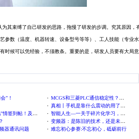
，认为其束缚了自己研发的思路，拖慢了研发的步调。究其原因
艺参数（温度、机器转速、设备型号等等）、工人技能（专业水
，有时候可以凭经验，不须教条。重要的是，研发人员要有大局
相会”！
MCGS和三菱PLC通信稳定性？？？
·
真相丨手机是靠什么震动的用了这么多年才知道！
·
帖！及时更新在线研讨会预告
智能人生—一关于碎片化学习，看这一篇就够了！
·
？
变频器：是陈旧的技术，还是未来的幕后英雄？
·
变频器通讯问题
难忘初心参赛:不忘初心，砥砺前行
·