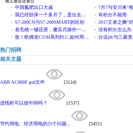
楼主最近还看过
中国氮肥出口大减
7月7与安川来“
·
·
我已经卧床一个多月了，是出去安装机械手在高速遭遇车祸所致:大家工作都要特别注意啊
有积分不能用
·
·
S7-200CN与S7-200SMART的区别
2017王者之狮“鸡”情签到
·
·
老毛桃一键还原，傻瓜式操作一键轻松备份还原；程序为向导式安装，一键即可实现自动备份或还原系统。
没有积分怎么办
·
·
急！欧姆龙CJ1M系列PLC,如何用时间控制变频器。要求时间在组态王中可以自由输入！拜托各位大神了！
台达plc与三菱
·
·
热门招聘
相关主题
ABB AC800F gsd文件
[3124]
进线柜可以放中间吗？
[1537]
节约用电、经济用电的25个问题...
[5451]