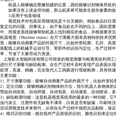
机器人能够确定图像拍摄的位置，因此能够识别物体所处的
如果没有上述这些功能，那么机床将可能发生损失惨重的故
3.应用于包装领域
视觉技术对包装应用领域也是十分关键的。例如食品往往需
复定位的问题。但事实上，由于食品处在不同的位上，因此需要
中。而视觉系统能够帮助机器人找到相应的食品，并根据要求完
机器视觉（Machine vision）在尺寸测量方面有其独特的技术优势，机
觉，能够自动测量产品的外观尺寸，比如外形轮廓、孔径、高
装配线上的机械手运动引导、零部件的识别与定位，生产过程
率，节省了大量劳动力资源。
上海影火智能科技有限公司研发的视觉测量与检测系统利用工
进行尺寸测量与缺陷检测。在生产过程中及时发现产品表面出
处理，高速、精确，完全取代人工肉眼进行瑕疵检测，具有快速
主要功能：
1）尺寸测量功能：能够自动测量产品的外观尺寸，比如外形轮
2）定位功能：能够精确识别物体的方位，指引机器人各物体的
譬如自动组装、自动焊接、自动包装、自动灌装、自动喷涂，多
3）缺陷检测功能：这是机器视觉系统用的最多的一种功能，它
油污灰尘、注塑件有无缺角不满等，白装是否有缺漏，印刷有
尝试用视觉技术来替代，从而在生产过程中就把次品剔除，保证
4）模式识别功能：能在线对产品形状的识别、颜色识别来定位