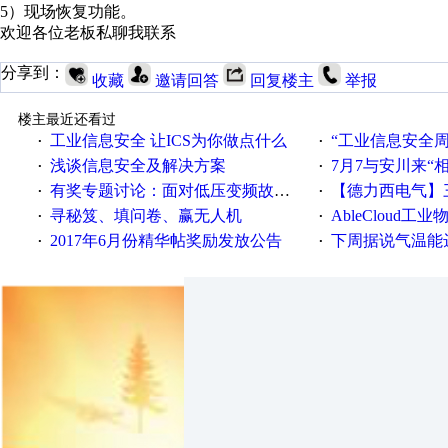
5）现场恢复功能。
欢迎各位老板私聊我联系
分享到：
收藏
邀请回答
回复楼主
举报
楼主最近还看过
工业信息安全 让ICS为你做点什么
“工业信息安全周之我见”
·
·
浅谈信息安全及解决方案
7月7与安川来“
·
·
有奖专题讨论：面对低压变频故障，老手是这样解决的！
【德力西电气】三
·
·
寻秘笈、填问卷、赢无人机
AbleCloud工业物
·
·
2017年6月份精华帖奖励发放公告
下周据说气温能
·
·