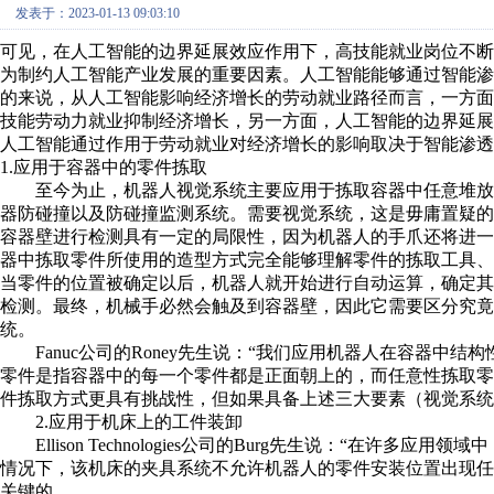
发表于：2023-01-13 09:03:10
可见，在人工智能的边界延展效应作用下，高技能就业岗位不
为制约人工智能产业发展的重要因素。人工智能能够通过智能
的来说，从人工智能影响经济增长的劳动就业路径而言，一方
技能劳动力就业抑制经济增长，另一方面，人工智能的边界延
人工智能通过作用于劳动就业对经济增长的影响取决于智能渗透
1.应用于容器中的零件拣取
至今为止，机器人视觉系统主要应用于拣取容器中任意堆放
器防碰撞以及防碰撞监测系统。需要视觉系统，这是毋庸置疑
容器壁进行检测具有一定的局限性，因为机器人的手爪还将进
器中拣取零件所使用的造型方式完全能够理解零件的拣取工具
当零件的位置被确定以后，机器人就开始进行自动运算，确定
检测。最终，机械手必然会触及到容器壁，因此它需要区分究
统。
Fanuc公司的Roney先生说：“我们应用机器人在容器中结
零件是指容器中的每一个零件都是正面朝上的，而任意性拣取零件
件拣取方式更具有挑战性，但如果具备上述三大要素（视觉系统
2.应用于机床上的工件装卸
Ellison Technologies公司的Burg先生说：“在许
情况下，该机床的夹具系统不允许机器人的零件安装位置出现任
关键的。