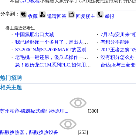
本篇
CAD教程
小编给大家分享了CAD图纸无法拖动打开的
分享到：
收藏
邀请回答
回复楼主
举报
楼主最近还看过
中国氮肥出口大减
7月7与安川来“
·
·
我已经卧床一个多月了，是出去安装机械手在高速遭遇车祸所致:大家工作都要特别注意啊
有积分不能用
·
·
S7-200CN与S7-200SMART的区别
2017王者之狮“鸡”情签到
·
·
老毛桃一键还原，傻瓜式操作一键轻松备份还原；程序为向导式安装，一键即可实现自动备份或还原系统。
没有积分怎么办
·
·
急！欧姆龙CJ1M系列PLC,如何用时间控制变频器。要求时间在组态王中可以自由输入！拜托各位大神了！
台达plc与三菱
·
·
热门招聘
相关主题
苏州柏帝-磁感应式编码器原理...
[300]
醋酸换热器，醋酸换热设备
[253]