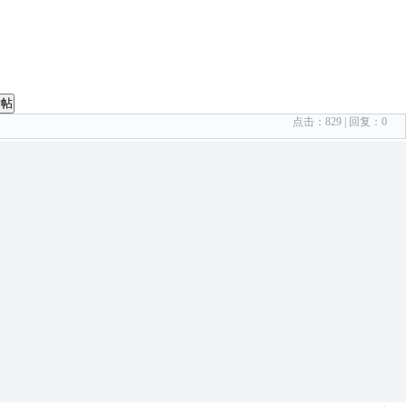
发帖
点击：
829
| 回复：
0