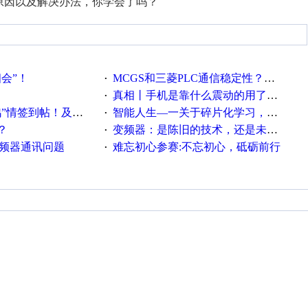
原因以及解决办法，你学会了吗？
相会”！
MCGS和三菱PLC通信稳定性？？？
·
真相丨手机是靠什么震动的用了这么多年才知道！
·
帖！及时更新在线研讨会预告
智能人生—一关于碎片化学习，看这一篇就够了！
·
？
变频器：是陈旧的技术，还是未来的幕后英雄？
·
变频器通讯问题
难忘初心参赛:不忘初心，砥砺前行
·