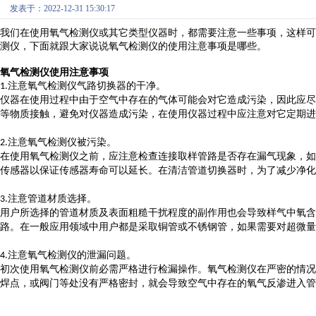
发表于：2022-12-31 15:30:17
我们在使用氧气检测仪或其它类型仪器时，都需要注意一些事项，这样可
测仪，下面就跟大家说说氧气检测仪的使用注意事项是哪些。
氧气检测仪使用注意事项
注意
氧气检测仪气路切换器的
干净
。
1.
仪器在使用过程中由于空气中存在的气体可能会对它造成污染，因此
应
尽
等
物质接触
，
避免对仪器造成污染，在使用仪器过程中应注意对它定期进
注意
氧气检测仪
被
污染。
2.
在使用
氧气
检测仪
之前
，
应
注意
检查
连接取样管路是否
存在漏气现象，如
传感器以
保证
传感器寿命
可以延长
。在
清洁
管道切换器
时
，
为了减少
净化
注意
管道材质选择。
3.
用户所选择的
管道材质及表面粗糙干扰
程度
的副作用也
会导致
样气中氧含
路。
在一般应用领域中用户都是采取
铜管或不锈钢管，
如果需要
对超微量
注意
氧气检测仪的泄漏问题。
4.
初次使用
氧气检测仪前必需严格
进行
检漏
操作
。
氧气检测仪
在严密的
情况
焊点，
或
阀门等处
没有严格密封
，
就会
导致空气中
存在
的
氧气
反渗进入管