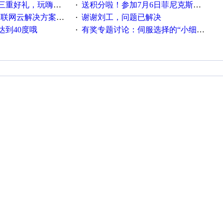
重好礼，玩嗨夏日！
送积分啦！参加7月6日菲尼克斯在线研讨会即得
·
联网云解决方案实践及应用
谢谢刘工，问题已解决
·
达到40度哦
有奖专题讨论：伺服选择的“小细节大学问”奖励公告
·