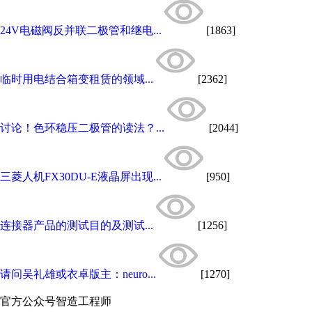
24V电磁阀反并联二极管和继电...
[1863]
临时用电结合箱变租赁的领域...
[2362]
讨论！色环稳压二极管的读法？...
[2044]
三菱人机FX30DU-E液晶屏出现...
[950]
连接器产品的测试目的及测试...
[1256]
请问吴礼雄或衣卓版主：neuro...
[1270]
官方公众号
智造工程师