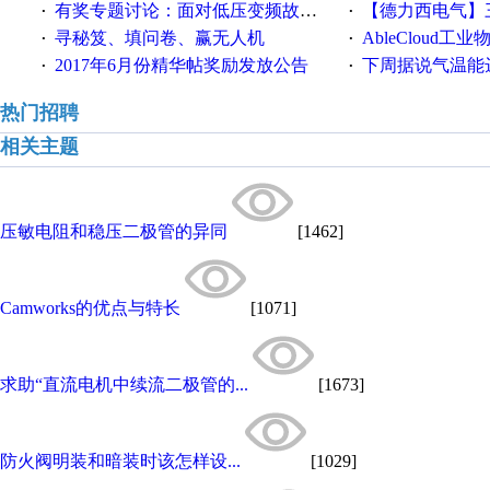
有奖专题讨论：面对低压变频故障，老手是这样解决的！
【德力西电气】三
·
·
寻秘笈、填问卷、赢无人机
AbleCloud工业物
·
·
2017年6月份精华帖奖励发放公告
下周据说气温能
·
·
热门招聘
相关主题
压敏电阻和稳压二极管的异同
[1462]
Camworks的优点与特长
[1071]
求助“直流电机中续流二极管的...
[1673]
防火阀明装和暗装时该怎样设...
[1029]