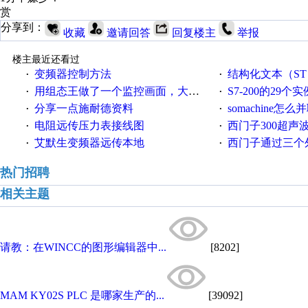
赏
分享到：
收藏
邀请回答
回复楼主
举报
楼主最近还看过
变频器控制方法
结构化文本（ST）写的MO
·
·
用组态王做了一个监控画面，大家给点意见
S7-200的29个实
·
·
分享一点施耐德资料
somachine怎
·
·
电阻远传压力表接线图
西门子300超声波焊
·
·
艾默生变频器远传本地
西门子通过三个外部
·
·
热门招聘
相关主题
请教：在WINCC的图形编辑器中...
[8202]
MAM KY02S PLC 是哪家生产的...
[39092]