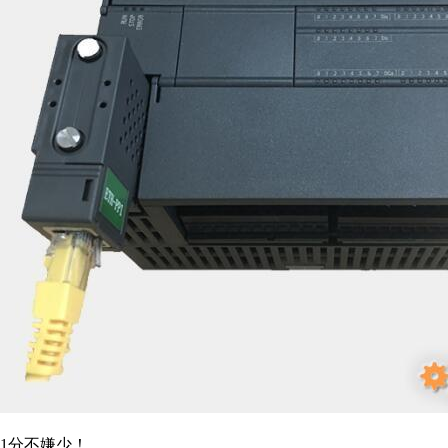
1分不嫌少！