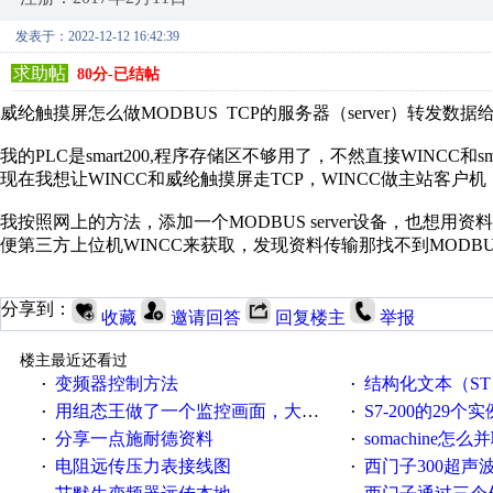
发表于：2022-12-12 16:42:39
求助帖
80分-已结帖
威纶触摸屏怎么做MODBUS TCP的服务器（server）转发数据
我的PLC是smart200,程序存储区不够用了，不然直接WINCC和sma
现在我想让WINCC和威纶触摸屏走TCP，WINCC做主站客
我按照网上的方法，添加一个MODBUS server设备，也想用资料
便第三方上位机WINCC来获取，发现资料传输那找不到MODBUS 
分享到：
收藏
邀请回答
回复楼主
举报
楼主最近还看过
变频器控制方法
结构化文本（ST）写的MO
·
·
用组态王做了一个监控画面，大家给点意见
S7-200的29个实
·
·
分享一点施耐德资料
somachine怎
·
·
电阻远传压力表接线图
西门子300超声波焊
·
·