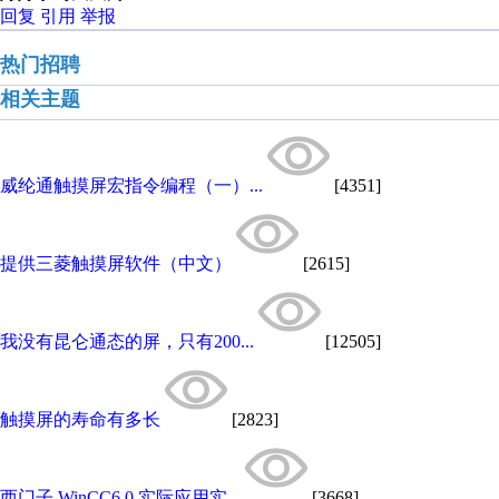
回复
引用
举报
热门招聘
相关主题
威纶通触摸屏宏指令编程（一）...
[4351]
提供三菱触摸屏软件（中文）
[2615]
我没有昆仑通态的屏，只有200...
[12505]
触摸屏的寿命有多长
[2823]
西门子 WinCC6.0 实际应用实...
[3668]