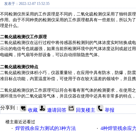
发表于：2022-12-07 15:52:35
不同检测仪所采用的工作原理是不同的，二氧化硫检测仪采用了独特原理
作用。由于不同种类的检测仪采用的工作原理都具有一些差别，所以为了
理是什么。
二氧化硫检测仪工作原理
二氧化硫检测仪在运行过程中
将传感器
所
检测到的气体浓度
实时
转换成电
示出的
电信号
也就
越强，
如果当前所检测环境中的
气体浓度达到或超过
用
电磁阀
，
排气扇等
外部
设备，
可以自动
排除隐患
气体
。
二氧化硫检测仪特点
二氧化硫检测仪体积小
巧，仪器
重量轻，
在应用中具有
防水
，
防爆
，
防震
准
目标点功能，内置温度补偿
，可使用于存在较大温差的领域中
，
并且携
二氧化硫检测仪的工作原理可以符合有毒有害气体的检测要求，在使用之
测环境当中的二氧化硫等气体，并且仪器在使用中还具有非常多的特点，
分享到：
收藏
邀请回答
回复楼主
举报
楼主最近还看过
焊管残余应力测试的3种方法
4种焊管残余应
·
·