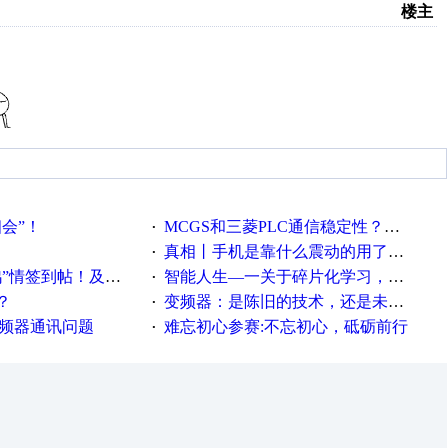
楼主
相会”！
MCGS和三菱PLC通信稳定性？？？
·
真相丨手机是靠什么震动的用了这么多年才知道！
·
帖！及时更新在线研讨会预告
智能人生—一关于碎片化学习，看这一篇就够了！
·
？
变频器：是陈旧的技术，还是未来的幕后英雄？
·
变频器通讯问题
难忘初心参赛:不忘初心，砥砺前行
·