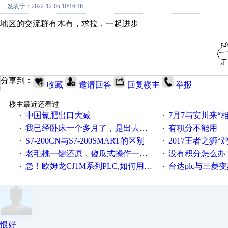
发表于：2022-12-05 10:16:46
地区的交流群有木有，求拉，一起进步
分享到：
收藏
邀请回答
回复楼主
举报
楼主最近还看过
中国氮肥出口大减
7月7与安川来“
·
·
我已经卧床一个多月了，是出去安装机械手在高速遭遇车祸所致:大家工作都要特别注意啊
有积分不能用
·
·
S7-200CN与S7-200SMART的区别
2017王者之狮“鸡”情签到
·
·
老毛桃一键还原，傻瓜式操作一键轻松备份还原；程序为向导式安装，一键即可实现自动备份或还原系统。
没有积分怎么办
·
·
急！欧姆龙CJ1M系列PLC,如何用时间控制变频器。要求时间在组态王中可以自由输入！拜托各位大神了！
台达plc与三菱
·
·
恨好