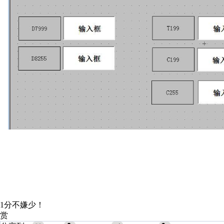
1分不嫌少！
赏