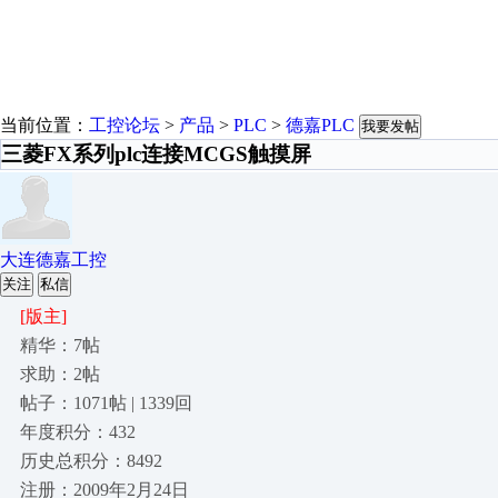
当前位置：
工控论坛
>
产品
>
PLC
>
德嘉PLC
我要发帖
三菱FX系列plc连接MCGS触摸屏
大连德嘉工控
关注
私信
[版主]
精华：7帖
求助：2帖
帖子：1071帖 | 1339回
年度积分：432
历史总积分：8492
注册：2009年2月24日