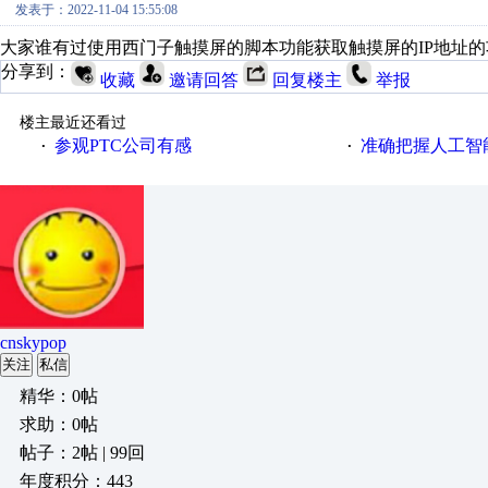
发表于：2022-11-04 15:55:08
大家谁有过使用西门子触摸屏的脚本功能获取触摸屏的IP地址
分享到：
收藏
邀请回答
回复楼主
举报
楼主最近还看过
参观PTC公司有感
准确把握人工智
·
·
cnskypop
关注
私信
精华：0帖
求助：0帖
帖子：2帖 | 99回
年度积分：443