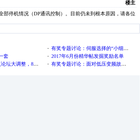
楼主
全部停机情况（DP通讯控制）。目前仍未到根本原因，请各位
有奖专题讨论：伺服选择的“小细节大学问”奖励公告
·
一套
2017年6月份精华帖发掘奖励名单
·
整，8点服务器内存升级
有奖专题讨论：面对低压变频故障，老手是这样解决的！
·