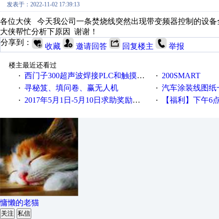
发表于：2022-11-02 17:39:13
各位大侠 今天我公司一条焚烧线突然出现带变频器控制的设备
大侠帮忙分析下原因 谢谢！
分享到：
收藏
邀请回答
回复楼主
举报
楼主最近还看过
西门子300超声波焊接PLC和触摸屏程序
200SMART
·
·
寻秘笈、填问卷、赢无人机
汽车涂装线图纸
·
·
2017年5月1日-5月10日求助奖励发放公告
【福利】下午6点论坛大调
·
·
慵懒的老猫
关注
私信