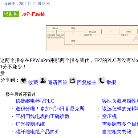
发表于：2022-10-29 19:33:30
求助帖
30分-已结帖
这两个指令在FPWinPro用那两个指令替代，FP7的PLC有没有Mod
1分不嫌少！
赏
分享到：
收藏
邀请回答
回复楼主
举报
楼主最近还看过
信捷继电器型PLC
容性负载与感性负
·
·
送积分啦！参加7月6日菲尼克斯在线研讨会即得
该选怎样的光耦
·
·
三相四线电表的正确读数
空压机
·
·
灯光控制系统
需要调节多个目标的
·
·
碳纤维电缆产品简介
自控相关书籍
·
·