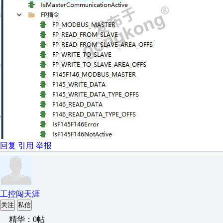
回复
引用
举报
工控闯天涯
关注
私信
精华：0帖