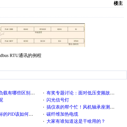
楼主
bus RTU通讯的例程
载有哪些区别？？？
有奖专题讨论：面对低压变频故障，老手是这样解决的！
·
呢
闪光信号灯
·
搞仪表的帮个忙！风机轴承座测振！
·
PID该如何控制呢
碳纤维加热电缆
·
大家有谁知道这是干啥用的？
·