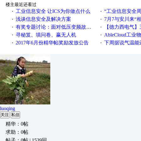
楼主最近还看过
工业信息安全 让ICS为你做点什么
“工业信息安全周之我见”
·
·
浅谈信息安全及解决方案
7月7与安川来“
·
·
有奖专题讨论：面对低压变频故障，老手是这样解决的！
【德力西电气】三
·
·
寻秘笈、填问卷、赢无人机
AbleCloud工业物
·
·
2017年6月份精华帖奖励发放公告
下周据说气温能
·
·
luoqing
关注
私信
精华：0帖
求助：0帖
帖子：0帖 | 1539回