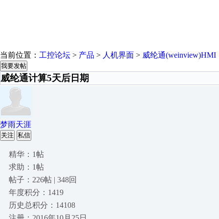
当前位置：
工控论坛
>
产品
>
人机界面
>
威纶通(weinview)HMI
我要发帖
威纶通计算5天后日期
梦雨天涯
关注
私信
精华：1帖
求助：1帖
帖子：226帖 | 348回
年度积分：1419
历史总积分：14108
注册：2016年10月25日