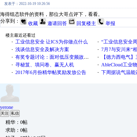
发表于：2022-10-19 10:26:56
海得组态软件的资料，那位大哥点评下，看看。
分享到：
收藏
邀请回答
回复楼主
举报
楼主最近还看过
工业信息安全 让ICS为你做点什么
“工业信息安全周之我见”
·
·
浅谈信息安全及解决方案
7月7与安川来“
·
·
有奖专题讨论：面对低压变频故障，老手是这样解决的！
【德力西电气】三
·
·
寻秘笈、填问卷、赢无人机
AbleCloud工业物
·
·
2017年6月份精华帖奖励发放公告
下周据说气温能
·
·
yerone
关注
私信
精华：0帖
求助：0帖