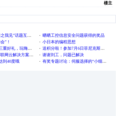
楼主
话题互动获奖名单发布公告
晒晒工控信息安全问题获得的奖品
·
相会”！
小日本的编程思想
·
重好礼，玩嗨夏日！
送积分啦！参加7月6日菲尼克斯在线研讨会即得
·
联网云解决方案实践及应用
谢谢刘工，问题已解决
·
达到40度哦
有奖专题讨论：伺服选择的“小细节大学问”奖励公告
·