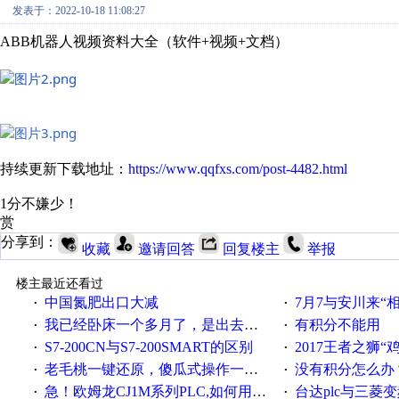
发表于：2022-10-18 11:08:27
ABB机器人视频资料大全（软件+视频+文档）
持续更新下载地址：
https://www.qqfxs.com/post-4482.html
1分不嫌少！
赏
分享到：
收藏
邀请回答
回复楼主
举报
楼主最近还看过
中国氮肥出口大减
7月7与安川来“
·
·
我已经卧床一个多月了，是出去安装机械手在高速遭遇车祸所致:大家工作都要特别注意啊
有积分不能用
·
·
S7-200CN与S7-200SMART的区别
2017王者之狮“鸡”情签到
·
·
老毛桃一键还原，傻瓜式操作一键轻松备份还原；程序为向导式安装，一键即可实现自动备份或还原系统。
没有积分怎么办
·
·
急！欧姆龙CJ1M系列PLC,如何用时间控制变频器。要求时间在组态王中可以自由输入！拜托各位大神了！
台达plc与三菱
·
·