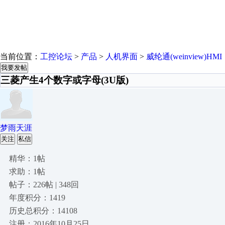
当前位置：
工控论坛
>
产品
>
人机界面
>
威纶通(weinview)HMI
我要发帖
三菱产生4个数字或字母(3U版)
梦雨天涯
关注
私信
精华：1帖
求助：1帖
帖子：226帖 | 348回
年度积分：1419
历史总积分：14108
注册：2016年10月25日