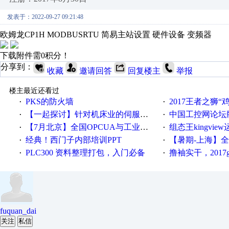
发表于：2022-09-27 09:21:48
欧姆龙CP1H MODBUSRTU 简易主站设置
硬件设备
变频器
下载附件需0积分！
分享到：
收藏
邀请回答
回复楼主
举报
楼主最近还看过
PKS的防火墙
2017王者之狮“鸡”情签到
·
·
【一起探讨】针对机床业的伺服系统发展，您的期望是什么？
中国工控网论坛版块
·
·
【7月北京】全国OPCUA与工业互联技术培训班通知！
组态王kingvi
·
·
经典！西门子内部培训PPT
【暑期-上海】全国工业4.
·
·
PLC300 资料整理打包，入门必备
撸袖实干，2017gongkong
·
·
fuquan_dai
关注
私信