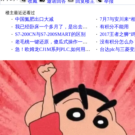
收藏
邀请回答
回复楼主
举报
楼主最近还看过
中国氮肥出口大减
7月7与安川来“
·
·
我已经卧床一个多月了，是出去安装机械手在高速遭遇车祸所致:大家工作都要特别注意啊
有积分不能用
·
·
S7-200CN与S7-200SMART的区别
2017王者之狮“鸡”情签到
·
·
老毛桃一键还原，傻瓜式操作一键轻松备份还原；程序为向导式安装，一键即可实现自动备份或还原系统。
没有积分怎么办
·
·
急！欧姆龙CJ1M系列PLC,如何用时间控制变频器。要求时间在组态王中可以自由输入！拜托各位大神了！
台达plc与三菱
·
·