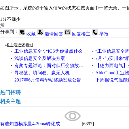
如图所示，系统的9个输入信号的状态在该页面中一览无余、一
1分不嫌少！
赏
分享到：
收藏
邀请回答
回复楼主
举报
楼主最近还看过
工业信息安全 让ICS为你做点什么
“工业信息安全周之我见”
·
·
浅谈信息安全及解决方案
7月7与安川来“
·
·
有奖专题讨论：面对低压变频故障，老手是这样解决的！
【德力西电气】三
·
·
寻秘笈、填问卷、赢无人机
AbleCloud工业物
·
·
2017年6月份精华帖奖励发放公告
下周据说气温能
·
·
热门招聘
相关主题
有谁知道模拟量4-20ma转化成...
[6397]