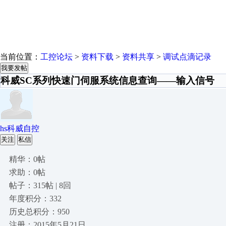
当前位置：
工控论坛
>
资料下载
>
资料共享
>
调试点滴记录
我要发帖
科威SC系列快速门伺服系统信息查询——输入信号
hs科威自控
关注
私信
精华：0帖
求助：0帖
帖子：315帖 | 8回
年度积分：332
历史总积分：950
注册：2015年5月21日