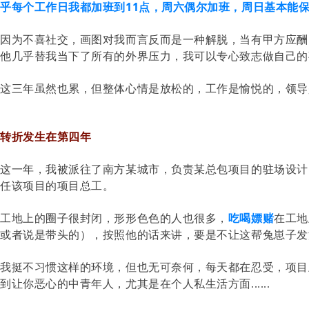
乎每个工作日我都加班到11点，周六偶尔加班，周日基本能
因为不喜社交，画图对我而言反而是一种解脱，当有甲方应酬
他几乎替我当下了所有的外界压力，我可以专心致志做自己的
这三年虽然也累，但整体心情是放松的，工作是愉悦的，领导是有人
转折发生在第四年
这一年，我被派往了南方某城市，负责某总包项目的驻场设计
任该项目的项目总工。
工地上的圈子很封闭，形形色色的人也很多，
吃喝嫖赌
在工地
或者说是带头的），按照他的话来讲，要是不让这帮兔崽子发
我挺不习惯这样的环境，但也无可奈何，每天都在忍受，项目
到让你恶心的中青年人，尤其是在个人私生活方面......