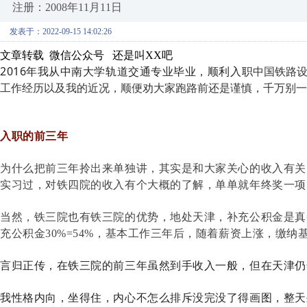
注册：2008年11月11日
发表于：2022-09-15 14:02:26
文章转载 微信公众号 还是叫XX吧
2016年我从中南大学轨道交通专业毕业，顺利入职
中国铁路
工作经历以及我的近况，顺便劝大家跑路前还是谨慎，千万别一
入职的前三年
为什么把前三年拎出来单独讲，其实是和大家关心的收入有关
实习过，对铁四院的收入有个大概的了解，单单就年终奖一项
当然，铁三院也有铁三院的优势，地处天津，补充公积金是真香
充公积金30%=54%，基本工作三年后，随着薪资上涨，缴
言归正传，在铁三院的前三年虽然到手收入一般，但在天津仍
我性格内向，坐得住，内心不怎么排斥没完没了得画图，整天