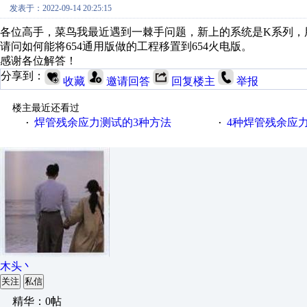
发表于：2022-09-14 20:25:15
各位高手，菜鸟我最近遇到一棘手问题，新上的系统是K系列，
请问如何能将654通用版做的工程移置到654火电版。
感谢各位解答！
分享到：
收藏
邀请回答
回复楼主
举报
楼主最近还看过
焊管残余应力测试的3种方法
4种焊管残余应
·
·
木头丶
关注
私信
精华：0帖