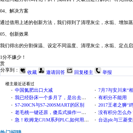
04、解决方案
通过借用上述的创新方法，我们得到了清理灰尘，水垢、增加蒸
05、创新效果
我们得出的分割保温、设定不同温度、清理灰尘，水垢、定点启
1分不嫌少！
赏
分享到：
收藏
邀请回答
回复楼主
举报
楼主最近还看过
中国氮肥出口大减
7月7与安川来“
·
·
我已经卧床一个多月了，是出去安装机械手在高速遭遇车祸所致:大家工作都要特别注意啊
有积分不能用
·
·
S7-200CN与S7-200SMART的区别
2017王者之狮“鸡”情签到
·
·
老毛桃一键还原，傻瓜式操作一键轻松备份还原；程序为向导式安装，一键即可实现自动备份或还原系统。
没有积分怎么办
·
·
急！欧姆龙CJ1M系列PLC,如何用时间控制变频器。要求时间在组态王中可以自由输入！拜托各位大神了！
台达plc与三菱
·
·
热门招聘