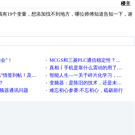
楼主
我有19个变量，想添加找不到地方，哪位师傅知道告知一下，谢
相会”！
MCGS和三菱PLC通信稳定性？？？
·
真相丨手机是靠什么震动的用了这么多年才知道！
·
帖！及时更新在线研讨会预告
智能人生—一关于碎片化学习，看这一篇就够了！
·
？
变频器：是陈旧的技术，还是未来的幕后英雄？
·
变频器通讯问题
难忘初心参赛:不忘初心，砥砺前行
·