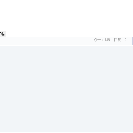
发帖
点击：
1894
| 回复：
6