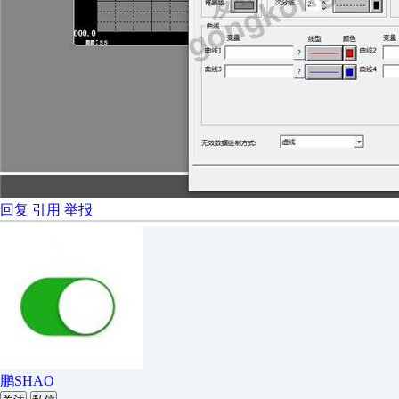
回复
引用
举报
鹏SHAO