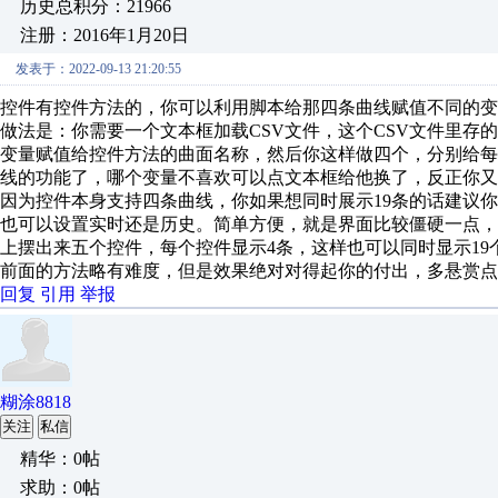
历史总积分：21966
注册：2016年1月20日
发表于：2022-09-13 21:20:55
控件有控件方法的，你可以利用脚本给那四条曲线赋值不同的变
做法是：你需要一个文本框加载CSV文件，这个CSV文件里存
变量赋值给控件方法的曲面名称，然后你这样做四个，分别给
线的功能了，哪个变量不喜欢可以点文本框给他换了，反正你又
因为控件本身支持四条曲线，你如果想同时展示19条的话建议
也可以设置实时还是历史。简单方便，就是界面比较僵硬一点
上摆出来五个控件，每个控件显示4条，这样也可以同时显示1
前面的方法略有难度，但是效果绝对对得起你的付出，多悬赏点分
回复
引用
举报
糊涂8818
关注
私信
精华：0帖
求助：0帖