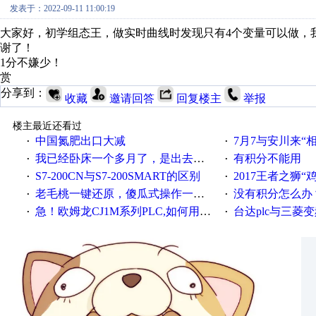
发表于：2022-09-11 11:00:19
大家好，初学组态王，做实时曲线时发现只有4个变量可以做，
谢了！
1分不嫌少！
赏
分享到：
收藏
邀请回答
回复楼主
举报
楼主最近还看过
中国氮肥出口大减
7月7与安川来“
·
·
我已经卧床一个多月了，是出去安装机械手在高速遭遇车祸所致:大家工作都要特别注意啊
有积分不能用
·
·
S7-200CN与S7-200SMART的区别
2017王者之狮“鸡”情签到
·
·
老毛桃一键还原，傻瓜式操作一键轻松备份还原；程序为向导式安装，一键即可实现自动备份或还原系统。
没有积分怎么办
·
·
急！欧姆龙CJ1M系列PLC,如何用时间控制变频器。要求时间在组态王中可以自由输入！拜托各位大神了！
台达plc与三菱
·
·