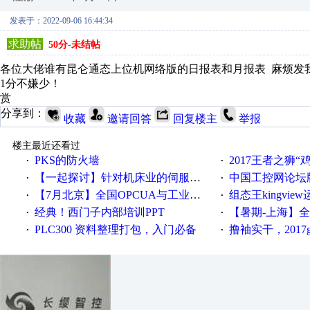
发表于：2022-09-06 16:44:34
求助帖
50分-未结帖
各位大佬谁有昆仑通态上位机网络版的日报表和月报表 麻烦发我一份 15
1分不嫌少！
赏
分享到：
收藏
邀请回答
回复楼主
举报
楼主最近还看过
PKS的防火墙
2017王者之狮“鸡”情签到
·
·
【一起探讨】针对机床业的伺服系统发展，您的期望是什么？
中国工控网论坛版块
·
·
【7月北京】全国OPCUA与工业互联技术培训班通知！
组态王kingvi
·
·
经典！西门子内部培训PPT
【暑期-上海】全国工业4.
·
·
PLC300 资料整理打包，入门必备
撸袖实干，2017gongkong
·
·