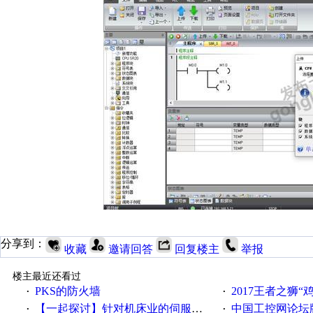
分享到：
收藏
邀请回答
回复楼主
举报
楼主最近还看过
PKS的防火墙
2017王者之狮“鸡”情签到
·
·
【一起探讨】针对机床业的伺服系统发展，您的期望是什么？
中国工控网论坛版块
·
·