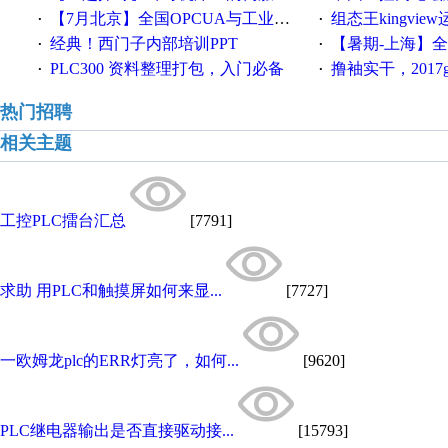
【7月北京】全国OPCUA与工业互联技术培训班通知！
组态王kingvi
·
·
经典！西门子内部培训PPT
【暑期-上海】全国工业4.
·
·
PLC300 资料整理打包，入门必备
撸袖实干，2017gongkong
·
·
热门招聘
相关主题
工控PLC擂台汇总
[7791]
求助 用PLC和触摸屏如何来显...
[7727]
一欧姆龙plc的ERR灯亮了，如何...
[9620]
PLC继电器输出是否直接驱动接...
[15793]