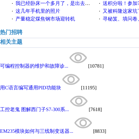
我已经卧床一个多月了，是出去安装机械手在高速遭遇车祸所致:大家工作都要特别注意啊
送积分啦！参加7月6日
·
·
这几年手机里的照片
又被科隆这家坑
·
·
产量稳定煤焦钢市场迎转机
寻秘笈、填问卷
·
·
热门招聘
相关主题
可编程控制器的维护和故障诊...
[10781]
用C语言编写通用PID功能块
[11195]
工控老鬼 图解西门子S7-300系...
[7618]
EM235模块如何与三线制变送器...
[8833]