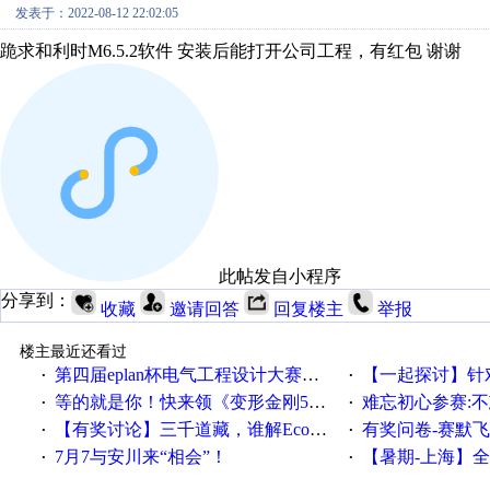
发表于：2022-08-12 22:02:05
跪求和利时M6.5.2软件 安装后能打开公司工程，有红包 谢谢
此帖发自小程序
分享到：
收藏
邀请回答
回复楼主
举报
楼主最近还看过
第四届eplan杯电气工程设计大赛报名啦！！！
【一起探讨】针对机床业的伺服
·
·
等的就是你！快来领《变形金刚5》观影券
难忘初心参赛:
·
·
【有奖讨论】三千道藏，谁解EcoStruxureMA领域之谜？
有奖问卷-赛默飞精细
·
·
7月7与安川来“相会”！
【暑期-上海】全国工业4.
·
·