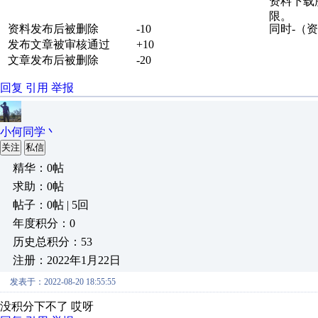
资料下载
限。
资料发布后被删除
-10
同时-（资
发布文章被审核通过
+10
文章发布后被删除
-20
回复
引用
举报
小何同学丶
关注
私信
精华：0帖
求助：0帖
帖子：0帖 | 5回
年度积分：0
历史总积分：53
注册：2022年1月22日
发表于：2022-08-20 18:55:55
没积分下不了 哎呀