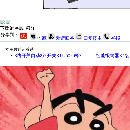
下载附件需3积分！
分享到：
收藏
邀请回答
回复楼主
举报
楼主最近还看过
8路开关自动8路开关RTU50208路开关金鸽RTU5021
智能报警器K1智能
·
·