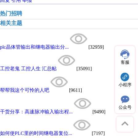
回复
引用
举报
热门招聘
相关主题
plc晶体管输出和继电器输出分...
[32959]
客服
工控老鬼 工控人生 汇总帖
[35091]
小程序
帮帮我这个可怜的人吧
[9611]
公众号
干货分享：高速脉冲输入输出程...
[9490]
如何使PLC里的时间继电器复位...
[7197]