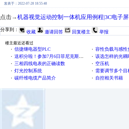
发表于：2022-07-28 18:55:48
点击→
机器视觉运动控制一体机应用例程|3C电子
分享到：
收藏
邀请回答
回复楼主
举报
楼主最近还看过
信捷继电器型PLC
容性负载与感性负
·
·
送积分啦！参加7月6日菲尼克斯在线研讨会即得
该选怎样的光耦
·
·
三相四线电表的正确读数
空压机
·
·
灯光控制系统
需要调节多个目标的
·
·
碳纤维电缆产品简介
自控相关书籍
·
·