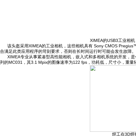
XIMEA的USB3工业相机
该头盔采用XIMEA的工业相机，这些相机具有 Sony CMOS Pr
合满足此类应用程序的苛刻要求，否则在长时间运行时可能会发生故障
XIMEA专业从事紧凑型高性能相机，嵌入式和多相机系统的开发，是创新
列的MC031，其3.1 Mpix的图像速率为122 fps，功耗低，尺寸小，重
焊工在3D焊