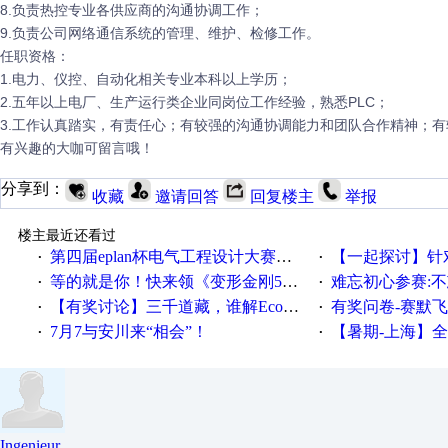
8.负责热控专业各供应商的沟通协调工作；
9.负责公司网络通信系统的管理、维护、检修工作。
任职资格：
1.电力、仪控、自动化相关专业本科以上学历；
2.五年以上电厂、生产运行类企业同岗位工作经验，熟悉PLC；
3.工作认真踏实，有责任心；有较强的沟通协调能力和团队合作精神；
有兴趣的大咖可留言哦！
分享到：
收藏
邀请回答
回复楼主
举报
楼主最近还看过
第四届eplan杯电气工程设计大赛报名啦！！！
【一起探讨】针对机床业的伺服
·
·
等的就是你！快来领《变形金刚5》观影券
难忘初心参赛:
·
·
【有奖讨论】三千道藏，谁解EcoStruxureMA领域之谜？
有奖问卷-赛默飞精细
·
·
7月7与安川来“相会”！
【暑期-上海】全国工业4.
·
·
Ingenieur